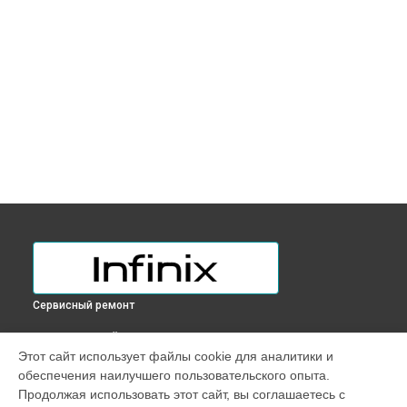
Сервисный ремонт
ВЫБЕРИ СВОЙ ГОРОД
Этот сайт использует файлы cookie для аналитики и
Замена шлейфа ноутбука INBOOK Y1 PLUS Infinix в
обеспечения наилучшего пользовательского опыта.
Краснодаре
Продолжая использовать этот сайт, вы соглашаетесь с
Замена шлейфа ноутбука INBOOK Y1 PLUS Infinix в
Ростове-