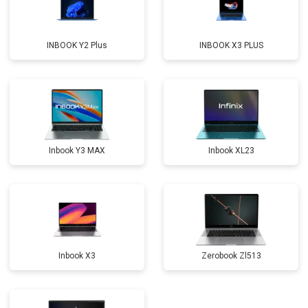
Замена оперативной памяти
от 1100 ₽
Заказать
INBOOK Y2 Plus
INBOOK X3 PLUS
Прошивка BIOS
от 1500 ₽
Заказать
Замена северного моста
от 3500 ₽
Заказать
Ремонт петель
от 3990 ₽
Заказать
Inbook Y3 MAX
Inbook XL23
Inbook X3
Zerobook Zl513