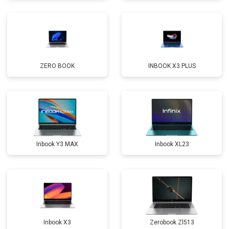
Замена кулера
от 2600 ₽
Заказать
Замена микрофона
от 2600 ₽
Заказать
Замена оперативной памяти
от 1100 ₽
Заказать
ZERO BOOK
INBOOK X3 PLUS
Прошивка BIOS
от 1500 ₽
Заказать
Замена северного моста
от 3500 ₽
Заказать
Ремонт петель
от 3990 ₽
Заказать
Inbook Y3 MAX
Inbook XL23
Inbook X3
Zerobook Zl513