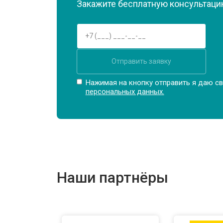
Закажите бесплатную консультацию
Замена оперативной памяти
Прошивка BIOS ноутбука Infinix
Отправить заявку
Замена северного моста
Нажимая на кнопку отправить я даю св
персональных данных.
Ремонт петель ноутбука Infinix
Наши партнёры