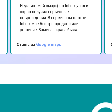
Недавно мой смартфон Infinix упал и
от 70 мин
о
экран получил серьезные
повреждения. В сервисном центре
Infinix мне быстро предложили
от 70 мин
о
решение. Замена экрана была
выполнена качественно и за
разумное время. Я доволен
Отзыв из
Google maps
от 70 мин
о
результатом и благодарен за
внимательное обслуживание.
от 50 мин
о
от 80 мин
о
от 60 мин
о
?