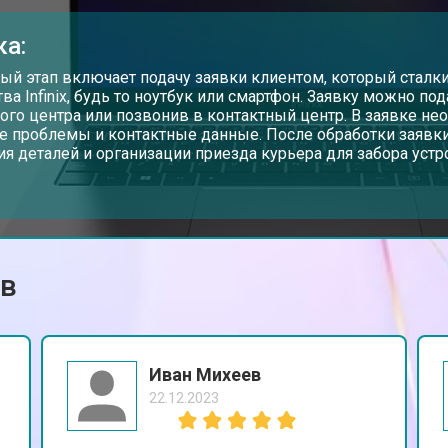
от 80 мин
о
ка:
от 60 мин
о
ый этап включает подачу заявки клиентом, который сталки
тва Infinix, будь то ноутбук или смартфон. Заявку можно по
ого центра или позвонив в контактный центр. В заявке не
е проблемы и контактные данные. После обработки заявки
от 110 мин
о
ия деталей и организации приезда курьера для забора устр
от 50 мин
о
ов
от 90 мин
о
от 80 мин
о
Иван Михеев
22.12.2023
от 50 мин
о