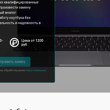
inix квалифицированные
 произвести замену
ый аналог.
боту ноутбука без
альность и надежность в
3-
Цена от 1200
руб
править заявку
 на обработку моих
персональных