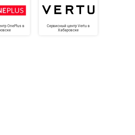
нтр OnePlus в
Сервисный центр Vertu в
Сервисный 
ровске
Хабаровске
Хаба