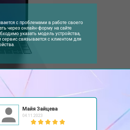
т 2300 ₽
Заказать
т 3300 ₽
вается с проблемами в работе своего
Заказать
дать через онлайн-форму на сайте
обходимо указать модель устройства,
 сервис связывается с клиентом для
т 3800 ₽
Заказать
ойства.
т 1500 ₽
Заказать
т 2900 ₽
Заказать
т 2300 ₽
Заказать
Майя Зайцева
04.11.2023
т 2300 ₽
Заказать