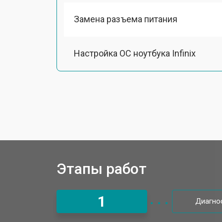
Замена разъема питания
Настройка ОС ноутбука Infinix
Ремонт южного моста
Замена шлейфа ноутбука Infinix
Ремонт вебкамеры
Этапы работ
Установка драйверов Windows
1
Диагно