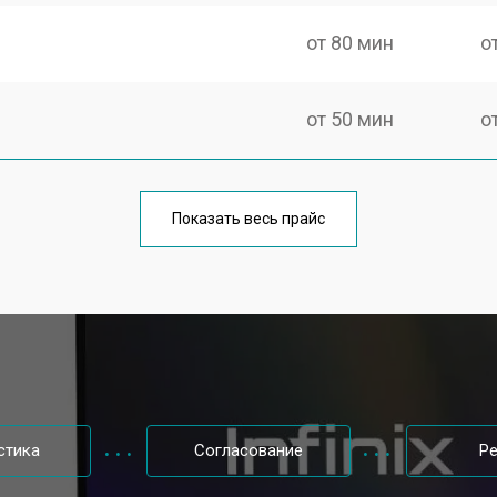
от 80 мин
о
от 50 мин
о
от 100 мин
о
Показать весь прайс
от 60 мин
о
от 80 мин
о
от 40 мин
о
стика
Согласование
Р