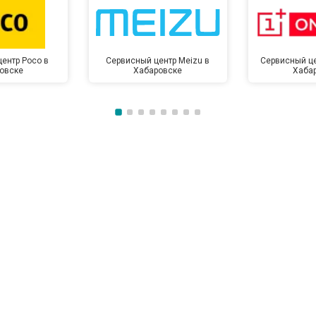
ентр Poco в
Сервисный центр Meizu в
Сервисный це
овске
Хабаровске
Хаба