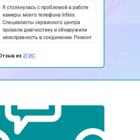
Я столкнулась с проблемой в работе
т 2200 ₽
Заказать
камеры моего телефона Infinix.
Специалисты сервисного центра
провели диагностику и обнаружили
т 3500 ₽
Заказать
неисправность в соединении. Ремонт
был выполнен быстро и эффективно.
Я очень благодарна за
Отзыв из
2ГИС
т 2200 ₽
Заказать
профессиональный подход и
качественную работу. Теперь мои
фотографии снова прекрасны!
т 1700 ₽
Заказать
т 2600 ₽
Заказать
т 2600 ₽
Заказать