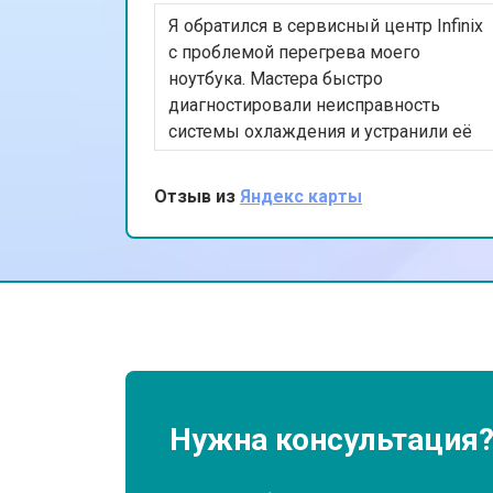
Я обратился в сервисный центр Infinix
Замена Wi-Fi ноутбука Infinix
с проблемой перегрева моего
ноутбука. Мастера быстро
диагностировали неисправность
Ремонт цепи питания
системы охлаждения и устранили её
в тот же день. Я впечатлен
оперативностью и качеством работы.
Отзыв из
Яндекс карты
Замена USB порта
Мой ноутбук теперь работает как
новый. Спасибо за ваш
профессионализм!
Замена звуковой карты
Замена кулера ноутбука Infinix
Замена микрофона
Нужна консультация