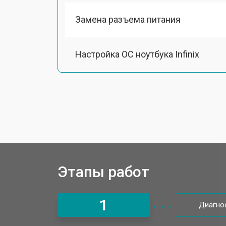
Замена разъема питания
Настройка ОС ноутбука Infinix
Ремонт южного моста
Замена шлейфа ноутбука Infinix
Ремонт вебкамеры
Этапы работ
Установка драйверов Windows
1
Диагно