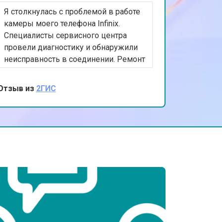
Я столкнулась с проблемой в работе
т 2300 ₽
Заказать
камеры моего телефона Infinix.
Специалисты сервисного центра
провели диагностику и обнаружили
т 2200 ₽
Заказать
неисправность в соединении. Ремонт
был выполнен быстро и эффективно.
Я очень благодарна за
Отзыв из
2ГИС
т 3500 ₽
Заказать
профессиональный подход и
качественную работу. Теперь мои
фотографии снова прекрасны!
т 1700 ₽
Заказать
т 2600 ₽
Заказать
т 2600 ₽
Заказать