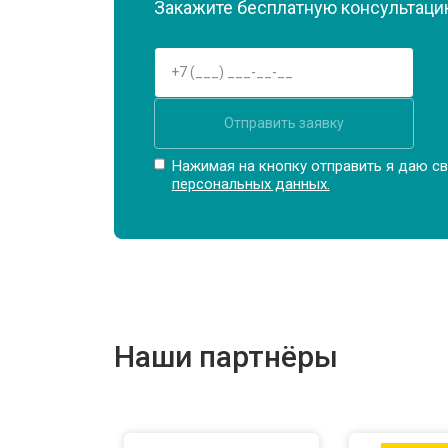
Закажите бесплатную консультацию
Замена оперативной памяти
Прошивка BIOS ноутбука Infinix
Отправить заявку
Замена северного моста
Нажимая на кнопку отправить я даю св
персональных данных.
Ремонт петель ноутбука Infinix
Наши партнёры