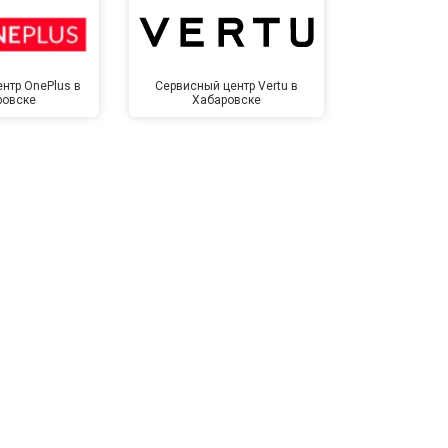
нтр OnePlus в
Сервисный центр Vertu в
Сервисный 
ровске
Хабаровске
Хаба