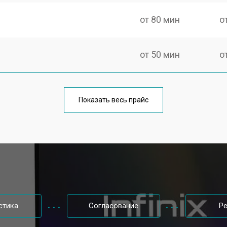
от 80 мин
о
от 50 мин
о
от 100 мин
о
Показать весь прайс
от 60 мин
о
от 80 мин
о
от 40 мин
о
стика
Согласование
Р