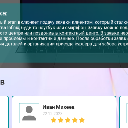
от 80 мин
о
ка:
от 60 мин
о
ый этап включает подачу заявки клиентом, который сталки
тва Infinix, будь то ноутбук или смартфон. Заявку можно по
ого центра или позвонив в контактный центр. В заявке не
е проблемы и контактные данные. После обработки заявки
от 110 мин
о
ия деталей и организации приезда курьера для забора устр
от 50 мин
о
ов
от 90 мин
о
от 40 мин
о
Иван Михеев
22.12.2023
от 80 мин
о