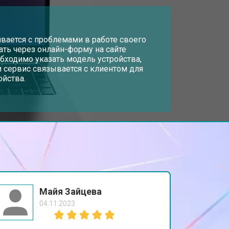
т 2300 ₽
Заказать
т 3300 ₽
вается с проблемами в работе своего
Заказать
дать через онлайн-форму на сайте
обходимо указать модель устройства,
 сервис связывается с клиентом для
т 3800 ₽
Заказать
ойства.
т 1500 ₽
Заказать
т 2900 ₽
Заказать
т 1200 ₽
Заказать
Майя Зайцева
04.11.2023
т 2300 ₽
Заказать