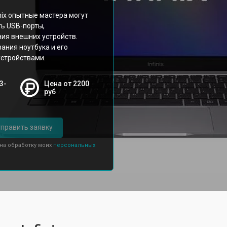
nix опытные мастера могут
ть USB-порты,
ия внешних устройств.
ания ноутбука и его
устройствами.
3-
Цена от 2200
руб
править заявку
 на обработку моих
персональных