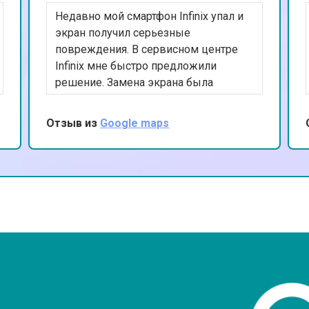
Недавно мой смартфон Infinix упал и
от 50 мин
о
экран получил серьезные
повреждения. В сервисном центре
Infinix мне быстро предложили
от 70 мин
о
решение. Замена экрана была
выполнена качественно и за
разумное время. Я доволен
Отзыв из
Google maps
от 70 мин
о
результатом и благодарен за
внимательное обслуживание.
от 50 мин
о
от 80 мин
о
от 60 мин
о
?