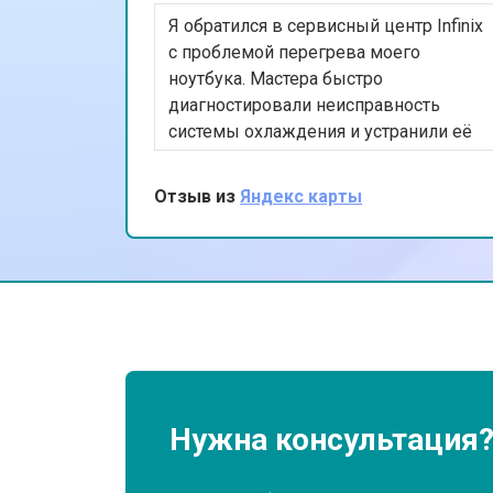
Я обратился в сервисный центр Infinix
Замена матрицы ноутбука Infinix
с проблемой перегрева моего
ноутбука. Мастера быстро
диагностировали неисправность
Замена Wi-Fi ноутбука Infinix
системы охлаждения и устранили её
в тот же день. Я впечатлен
оперативностью и качеством работы.
Отзыв из
Яндекс карты
Ремонт цепи питания
Мой ноутбук теперь работает как
новый. Спасибо за ваш
профессионализм!
Замена звуковой карты
Замена кулера ноутбука Infinix
Замена микрофона
Нужна консультация