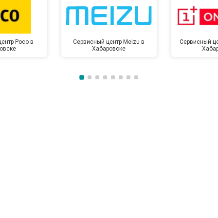
ентр Poco в
Сервисный центр Meizu в
Сервисный це
овске
Хабаровске
Хаба