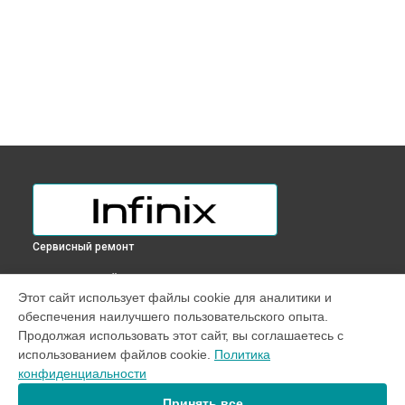
Сервисный ремонт
ВЫБЕРИ СВОЙ ГОРОД
Этот сайт использует файлы cookie для аналитики и
Прошивка BIOS ноутбука Zerobook Zl513 Infinix в
обеспечения наилучшего пользовательского опыта.
Краснодаре
Продолжая использовать этот сайт, вы соглашаетесь с
Прошивка BIOS ноутбука Zerobook Zl513 Infinix в
Ростове-
использованием файлов cookie.
Политика
на-Дону
конфиденциальности
Прошивка BIOS ноутбука Zerobook Zl513 Infinix в
Нижнем
Новгороде
Принять все