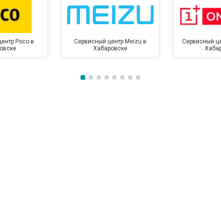
от 50 мин
о
ентр Poco в
Сервисный центр Meizu в
Сервисный це
овске
Хабаровске
Хаба
от 100 мин
о
от 70 мин
о