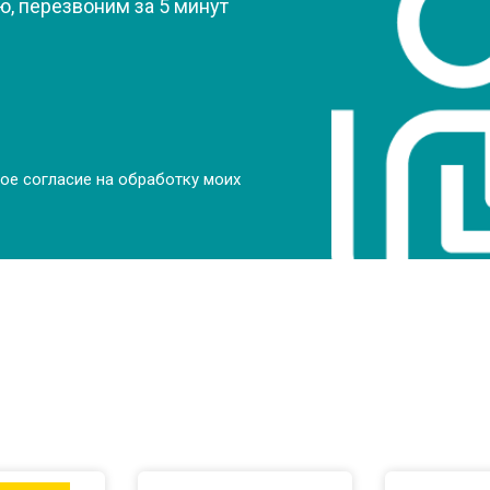
от 50 мин
о
, перезвоним за 5 минут
от 70 мин
о
от 70 мин
о
ое согласие на обработку моих
от 50 мин
о
от 80 мин
о
от 60 мин
о
от 50 мин
о