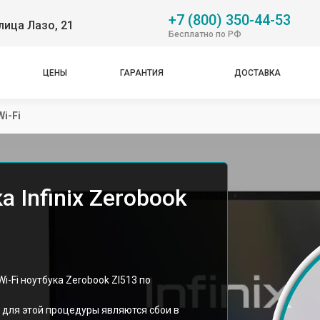
+7 (800) 350-44-53
лица Лазо, 21
Бесплатно по РФ
ЦЕНЫ
ГАРАНТИЯ
ДОСТАВКА
i-Fi
а Infinix Zerobook
i-Fi ноутбука Zerobook Zl513 по
для этой процедуры являются сбои в