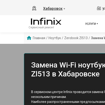
у
Хабаровск
▼
УСЛУГИ
Сервисный ремонт
Главная
/
Ноутбук
/
Zerobook Zl513
/
Замена W
Замена Wi-Fi ноутбук
Zl513 в Хабаровске
В сервисном центре Infinix проводится замена W
нескольким причинам.
Наиболее распространенными предпосылками 