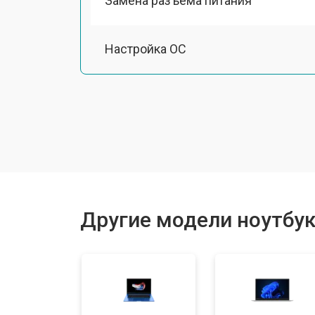
Замена разъема питания
Настройка ОС
Ремонт южного моста
Замена шлейфа
Ремонт вебкамеры
Другие модели ноутбуко
Установка драйверов Windows
Ремонт мультиконтроллера