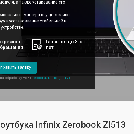
модуля, а также устаревание его
ссиональные мастера осуществляют
ируя восстановление стабильной и
 устройстве.
с ремонт
Гарантия до 3-х
обращения
лет
править заявку
 на обработку моих
персональных данных.
утбука Infinix Zerobook Zl513