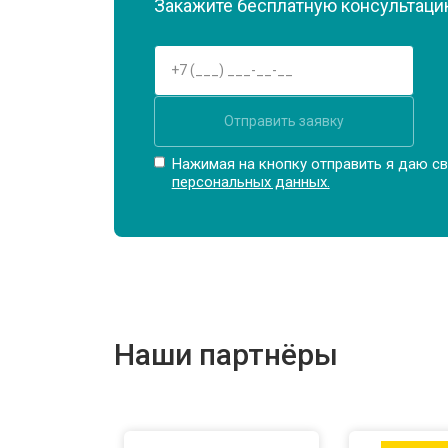
Замена матрицы
Закажите бесплатную консультацию
Ремонт цепи питания
Отправить заявку
Замена USB порта
Нажимая на кнопку отправить я даю св
персональных данных.
Замена звуковой карты
Замена кулера
Наши партнёры
Замена микрофона
Замена оперативной памяти