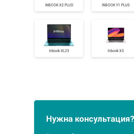
INBOOK X2 PLUS
INBOOK Y1 PLUS
Замена жесткого диска HDD/SSD
Замена разъема HDMI
Inbook XL23
Inbook X3
Замена тачпада
Замена клавиатуры
Замена аккумулятора
Замена материнской платы
Нужна консультация