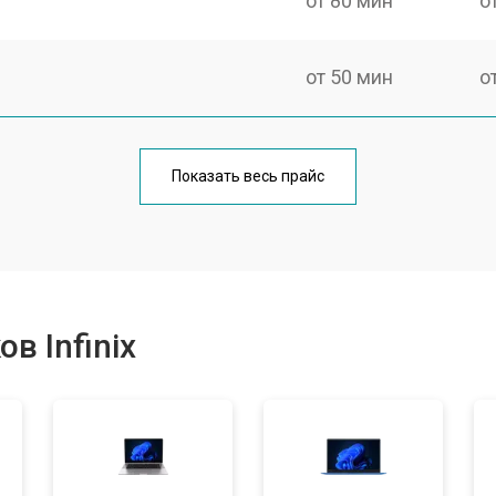
от 80 мин
о
от 50 мин
о
от 100 мин
о
Показать весь прайс
от 60 мин
о
от 80 мин
о
в Infinix
от 40 мин
о
от 80 мин
о