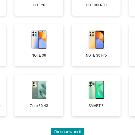
HOT 20
HOT 30i NFC
от 60 мин
о
от 50 мин
о
от 90 мин
о
NOTE 30
NOTE 30 Pro
от 40 мин
о
е
Zero 30 4G
SMART 8