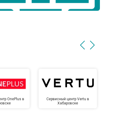
нтр OnePlus в
Сервисный центр Vertu в
Сервисный 
ровске
Хабаровске
Хаба