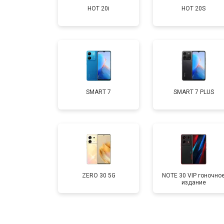
HOT 20i
HOT 20S
Замена аккумулятора
Замена кнопки включения
Ремонт цепи питания
SMART 7
SMART 7 PLUS
Ремонт динамика
ZERO 30 5G
NOTE 30 VIP гоночно
издание