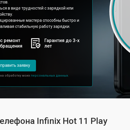
тов.
ся в виде трудностей с зарядкой или
ойству.
фицированные мастера способны быстро и
вливая стабильную работу зарядки.
с ремонт
Гарантия до 3-х
обращения
лет
править заявку
 на обработку моих
персональных данных.
лефона Infinix Hot 11 Play