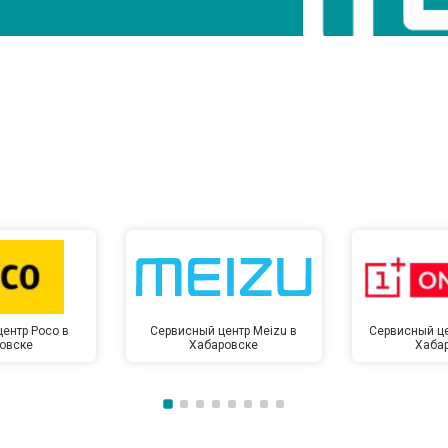
ентр Poco в
Сервисный центр Meizu в
Сервисный це
овске
Хабаровске
Хаба