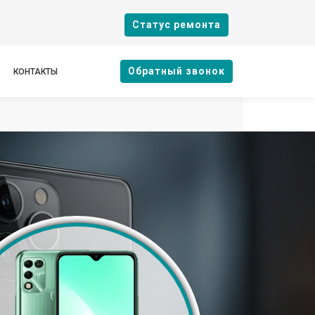
Cтатус ремонта
Oбратный звонок
КОНТАКТЫ