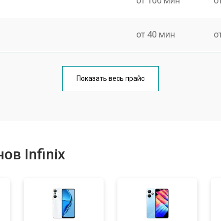
от 100 мин
о
от 40 мин
о
от 70 мин
о
Показать весь прайс
от 70 мин
о
от 60 мин
о
в Infinix
от 60 мин
о
от 60 мин
о