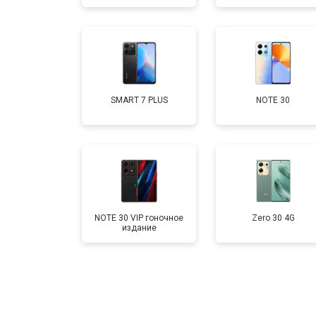
Замена кнопки включения
Ремонт цепи питания
SMART 7 PLUS
NOTE 30
Ремонт динамика
NOTE 30 VIP гоночное
Zero 30 4G
издание