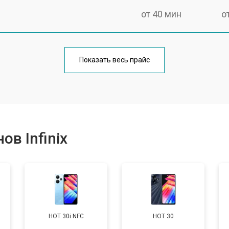
от 40 мин
о
от 70 мин
о
Показать весь прайс
от 50 мин
о
от 70 мин
о
в Infinix
от 60 мин
о
от 60 мин
о
HOT 30i NFC
HOT 30
от 60 мин
о