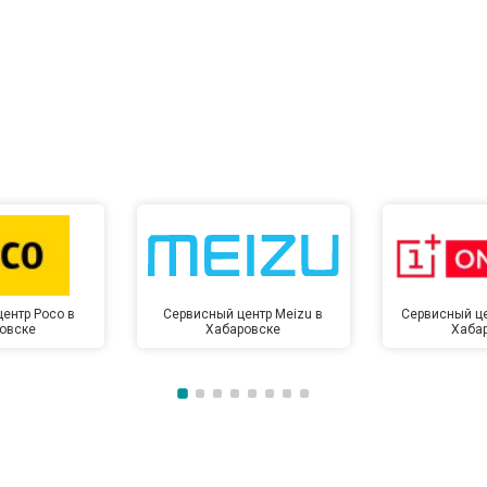
ентр Poco в
Сервисный центр Meizu в
Сервисный це
овске
Хабаровске
Хаба