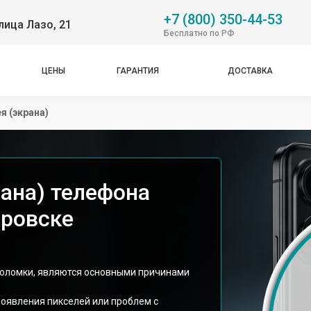
+7 (800) 350-44-53
лица Лазо, 21
Бесплатно по РФ
ЦЕНЫ
ГАРАНТИЯ
ДОСТАВКА
я (экрана)
рана) телефона
баровске
поломки, являются основными причинами
появления пикселей или проблем с