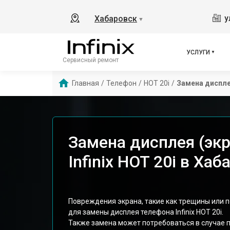
у
Хабаровск
▼
УСЛУГИ
Сервисный ремонт
Главная
/
Телефон
/
HOT 20i
/
Замена диспле
Замена дисплея (эк
Infinix HOT 20i в Ха
Повреждения экрана, такие как трещины или 
для замены дисплея телефона Infinix HOT 20i.
Также замена может потребоваться в случае 