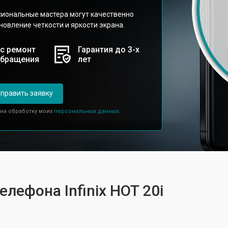
сиональные мастера могут качественно
новление четкости и яркости экрана.
с ремонт
Гарантия до 3-х
обращения
лет
править заявку
 на обработку моих
персональных данных.
елефона Infinix HOT 20i