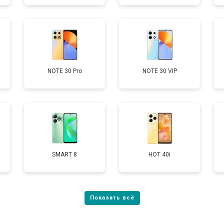
от 50 мин
о
от 90 мин
о
NOTE 30 Pro
NOTE 30 VIP
от 40 мин
о
SMART 8
HOT 40i